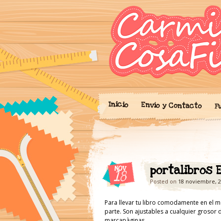
Blog donde expo
'Cosicas
portalibros, mo
cariño.
Inicio
Envío y Contacto
F
portalibros E
NOV
18
Posted on
18 noviembre, 
Para llevar tu libro comodamente en el me
parte. Son ajustables a cualquier grosor d
marcapàginas.