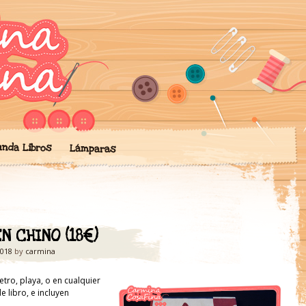
ngo mis creaciones de artesan
' de Artesanía
chilas, lámparas… todo hecho 
unda Libros
Lámparas
N CHINO (18€)
2018
by
carmina
tro, playa, o en cualquier
e libro, e incluyen