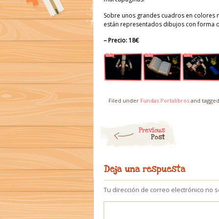
Sobre unos grandes cuadros en colores 
están representados dibujos con forma de
– Precio: 18€
Filed under
Fundas Portalibros
and tagge
Post navigation
Previous
Post
Deja una respuesta
Tu dirección de correo electrónico no 