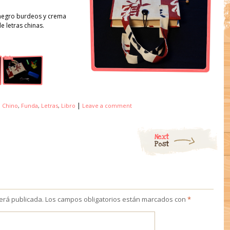
negro burdeos y crema
 letras chinas.
|
d
Chino
,
Funda
,
Letras
,
Libro
Leave a comment
Next
Post
será publicada.
Los campos obligatorios están marcados con
*