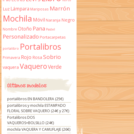
libros
Marrón
Lámpara
Luz
Mariposas
Mochila
Móvil
Negro
Naranja
Pana
Otoño
Nombre
Pastel
Personalizado
Portacarpetas
Portalibros
portalibro
Sobrio
Rojo
Rosa
Primavera
Vaquero
Verde
vaquera
Últimos modelos
portalibros EN BANDOLERA (25€)
portalibros y mochila ESTAMPADO
FLORAL SOBRE VAQUERO (24€ y 27€)
Portalibros DOS
VAQUEROS+BOLSILLO (24€)
mochila VAQUERA Y CAMUFLAJE (26€)