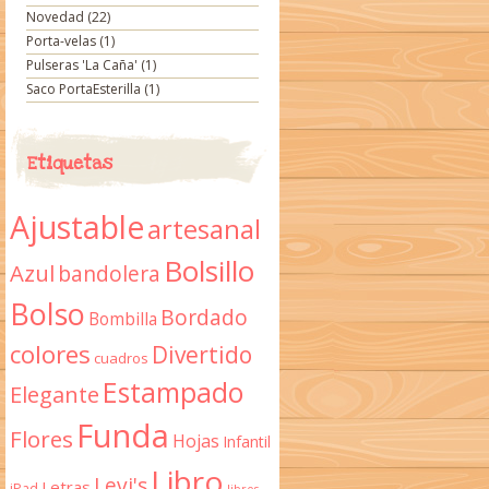
Novedad
(22)
Porta-velas
(1)
Pulseras 'La Caña'
(1)
Saco PortaEsterilla
(1)
Etiquetas
Ajustable
artesanal
Bolsillo
Azul
bandolera
Bolso
Bordado
Bombilla
colores
Divertido
cuadros
Estampado
Elegante
Funda
Flores
Hojas
Infantil
Libro
Levi's
Letras
iPad