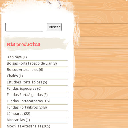
Buscar:
Mis productos
3 en raya
(1)
Bolsas PortaTabaco de Liar
(3)
Bolsos Artesanales
(6)
Chalés
(1)
Estuches Portalápices
(5)
Fundas Especiales
(6)
Fundas PortaAgendas
(3)
Fundas Portacarpetas
(16)
Fundas Portalibros
(248)
Lámparas
(22)
Mascarillas
(1)
Mochilas Artesanales
(205)