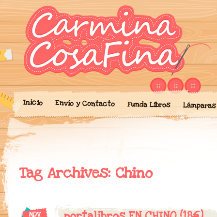
Blog donde expongo mis crea
'Cosicas' de A
portalibros, mochilas, lám
cariño.
Inicio
Envío y Contacto
Funda Libros
Lámparas
Tag Archives:
Chino
portalibros EN CHINO (18€)
NOV