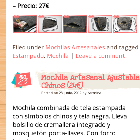
– Precio: 27€
Filed under
Mochilas Artesanales
and tagged
|
Estampado
,
Mochila
Leave a comment
Mochila Artesanal Ajustable
JUN
23
Chinos (24€)
Posted on
23 junio, 2012
by
carmina
Mochila combinada de tela estampada
con simbolos chinos y tela negra. Lleva
bolsillo de cremallera integrado y
mosquetón porta-llaves. Con forro