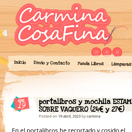
Blog donde expongo mis crea
'Cosicas' de A
portalibros, mochilas, lám
cariño.
Inicio
Envío y Contacto
Funda Libros
Lámparas
portalibros y mochila ESTA
ABR
19
SOBRE VAQUERO (24€ y 27€)
Posted on
19 abril, 2023
by
carmina
En el portalibros he recortado y cosido el