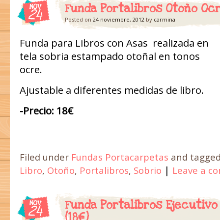
Funda Portalibros Otoño Ocr
NOV
24
Posted on
24 noviembre, 2012
by
carmina
Funda para Libros con Asas realizada en
tela sobria estampado otoñal en tonos
ocre.
Ajustable a diferentes medidas de libro.
-Precio: 18€
Filed under
Fundas Portacarpetas
and tagge
|
Libro
,
Otoño
,
Portalibros
,
Sobrio
Leave a c
Funda Portalibros Ejecutivo
NOV
24
(18€)