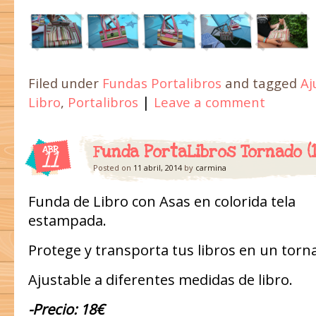
Filed under
Fundas Portalibros
and tagged
Aj
|
Libro
,
Portalibros
Leave a comment
Funda PortaLibros Tornado (
ABR
11
Posted on
11 abril, 2014
by
carmina
Funda de Libro con Asas en colorida tela
estampada.
Protege y transporta tus libros en un torna
Ajustable a diferentes medidas de libro.
-Precio: 18€