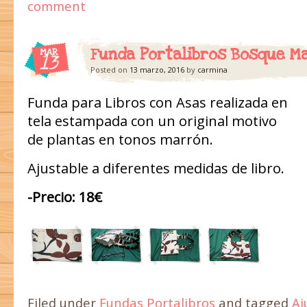
comment
Funda Portalibros Bosque Ma
MAR
13
Posted on
13 marzo, 2016
by
carmina
Funda para Libros con Asas realizada en
tela estampada con un original motivo
de plantas en tonos marrón.
Ajustable a diferentes medidas de libro.
-Precio: 18€
Filed under
Fundas Portalibros
and tagged
Aj