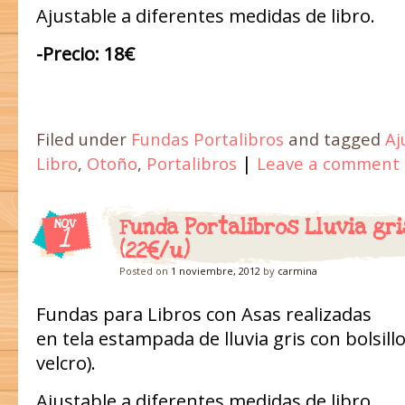
Ajustable a diferentes medidas de libro.
-Precio: 18€
Filed under
Fundas Portalibros
and tagged
Aj
|
Libro
,
Otoño
,
Portalibros
Leave a comment
Funda Portalibros Lluvia gri
NOV
1
(22€/u)
Posted on
1 noviembre, 2012
by
carmina
Fundas para Libros con Asas realizadas
en tela estampada de lluvia gris con bolsill
velcro).
Ajustable a diferentes medidas de libro.