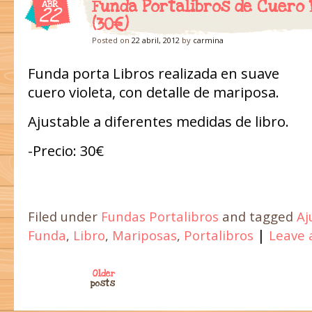
Funda Portalibros de Cuero 
ABR
22
(30€)
Posted on
22 abril, 2012
by
carmina
Funda porta Libros realizada en suave
cuero violeta, con detalle de mariposa.
Ajustable a diferentes medidas de libro.
-Precio: 30€
Filed under
Fundas Portalibros
and tagged
Aj
|
Funda
,
Libro
,
Mariposas
,
Portalibros
Leave
Post navigation
Older
posts