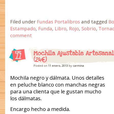
Filed under
Fundas Portalibros
and tagged
Bo
Estampado
,
Funda
,
Libro
,
Rojo
,
Sobrio
,
Torna
comment
Mochila Ajustable Artesana
ENE
11
(24€)
Posted on
11 enero, 2013
by
carmina
Mochila negro y dálmata. Unos detalles
en peluche blanco con manchas negras
para una clienta que le gustan mucho
los dálmatas.
Encargo hecho a medida.