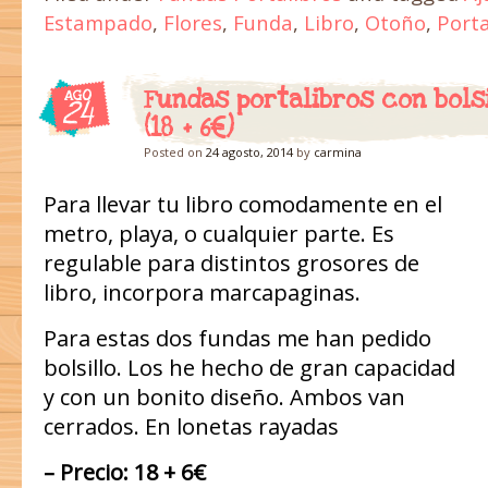
Estampado
,
Flores
,
Funda
,
Libro
,
Otoño
,
Porta
Fundas portalibros con bols
AGO
24
(18 + 6€)
Posted on
24 agosto, 2014
by
carmina
Para llevar tu libro comodamente en el
metro, playa, o cualquier parte. Es
regulable para distintos grosores de
libro, incorpora marcapaginas.
Para estas dos fundas me han pedido
bolsillo. Los he hecho de gran capacidad
y con un bonito diseño. Ambos van
cerrados. En lonetas rayadas
– Precio: 18 + 6€