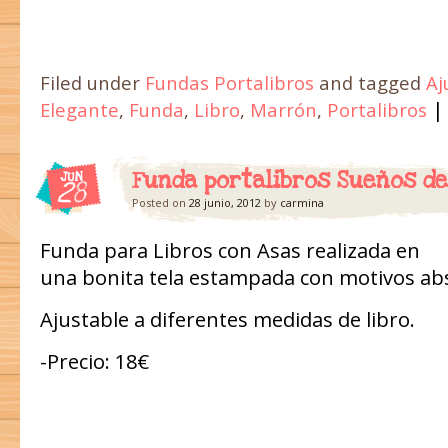
Filed under
Fundas Portalibros
and tagged
Aj
|
Elegante
,
Funda
,
Libro
,
Marrón
,
Portalibros
Funda portalibros Sueños de 
JUN
28
Posted on
28 junio, 2012
by
carmina
Funda para Libros con Asas realizada en
una bonita tela estampada con motivos abs
Ajustable a diferentes medidas de libro.
-Precio: 18€