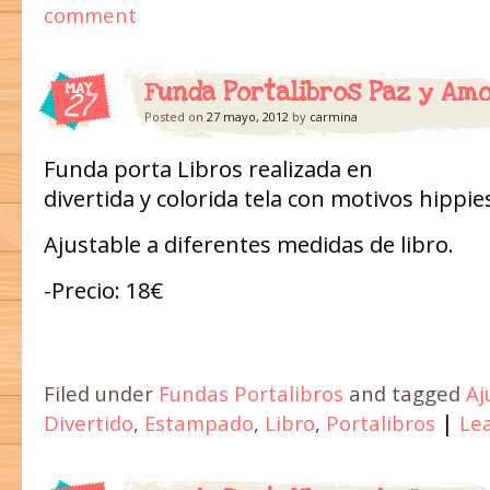
comment
Funda Portalibros Paz y Amo
MAY
27
Posted on
27 mayo, 2012
by
carmina
Funda porta Libros realizada en
divertida y colorida tela con motivos hippie
Ajustable a diferentes medidas de libro.
-Precio: 18€
Filed under
Fundas Portalibros
and tagged
Aj
|
Divertido
,
Estampado
,
Libro
,
Portalibros
Le