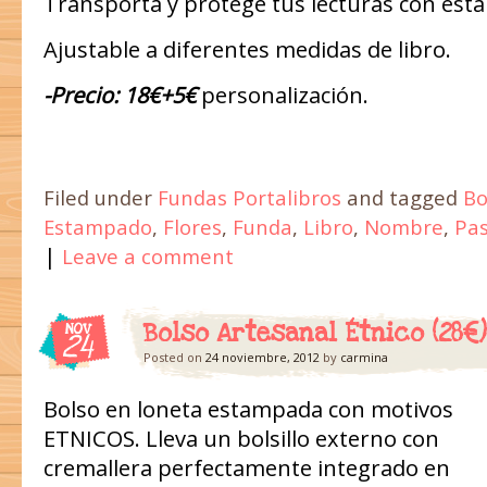
Transporta y protege tus lecturas con esta
Ajustable a diferentes medidas de libro.
-Precio: 18€+5€
personalización.
Filed under
Fundas Portalibros
and tagged
Bo
Estampado
,
Flores
,
Funda
,
Libro
,
Nombre
,
Pas
|
Leave a comment
Bolso Artesanal Étnico (28€)
NOV
24
Posted on
24 noviembre, 2012
by
carmina
Bolso en loneta estampada con motivos
ETNICOS. Lleva un bolsillo externo con
cremallera perfectamente integrado en