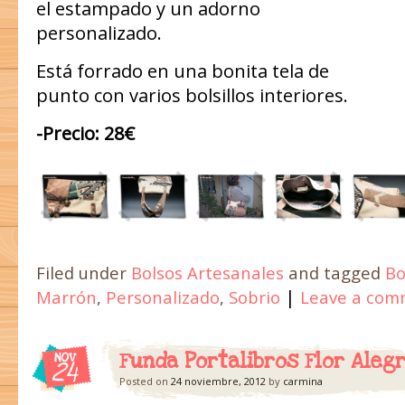
el estampado y un adorno
personalizado.
Está forrado en una bonita tela de
punto con varios bolsillos interiores.
-Precio: 28€
Filed under
Bolsos Artesanales
and tagged
Bo
|
Marrón
,
Personalizado
,
Sobrio
Leave a com
Funda Portalibros Flor Alegr
NOV
24
Posted on
24 noviembre, 2012
by
carmina