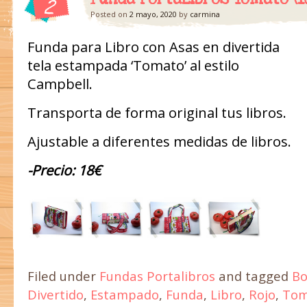
2
Posted on
2 mayo, 2020
by
carmina
Funda para Libro con Asas en divertida
tela estampada ‘Tomato’ al estilo
Campbell.
Transporta de forma original tus libros.
Ajustable a diferentes medidas de libros.
-Precio: 18€
Filed under
Fundas Portalibros
and tagged
Bo
Divertido
,
Estampado
,
Funda
,
Libro
,
Rojo
,
Tom