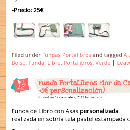
-Precio: 25€
Filed under
Fundas Portalibros
and tagged
Aj
|
Bolso
,
Funda
,
Libro
,
Portalibros
,
Verde
Leav
Funda PortaLibros Flor de C
DIC
12
+5€ personalización)
Posted on
12 diciembre, 2012
by
carmina
Funda de Libro con Asas
personalizada
,
realizada en sobria tela pastel estampada c