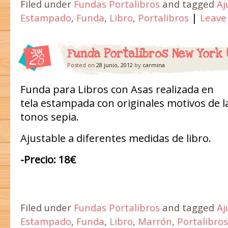
Filed under
Fundas Portalibros
and tagged
Aj
|
Estampado
,
Funda
,
Libro
,
Portalibros
Leave
Funda Portalibros New York (
JUN
28
Posted on
28 junio, 2012
by
carmina
Funda para Libros con Asas realizada en
tela estampada con originales motivos de l
tonos sepia.
Ajustable a diferentes medidas de libro.
-Precio: 18€
Filed under
Fundas Portalibros
and tagged
Aj
Estampado
,
Funda
,
Libro
,
Marrón
,
Portalibros