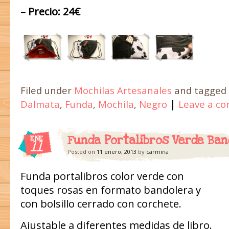
– Precio: 24€
Filed under
Mochilas Artesanales
and tagged
|
Dalmata
,
Funda
,
Mochila
,
Negro
Leave a c
Funda Portalibros Verde Ban
ENE
11
Posted on
11 enero, 2013
by
carmina
Funda portalibros color verde con
toques rosas en formato bandolera y
con bolsillo cerrado con corchete.
Ajustable a diferentes medidas de libro.