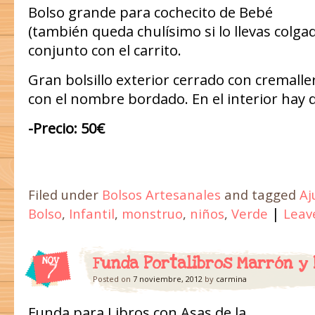
Bolso grande para cochecito de Bebé
(también queda chulísimo si lo llevas colga
conjunto con el carrito.
Gran bolsillo exterior cerrado con cremaller
con el nombre bordado. En el interior hay
-Precio: 50€
Filed under
Bolsos Artesanales
and tagged
Aj
|
Bolso
,
Infantil
,
monstruo
,
niños
,
Verde
Leav
Funda Portalibros Marrón y 
NOV
7
Posted on
7 noviembre, 2012
by
carmina
Funda para Libros con Asas de la