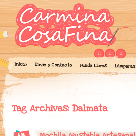
Blog donde expongo mis crea
'Cosicas' de A
portalibros, mochilas, lám
cariño.
Inicio
Envío y Contacto
Funda Libros
Lámparas
Tag Archives:
Dalmata
Mochila Ajustable Artesana
ENE