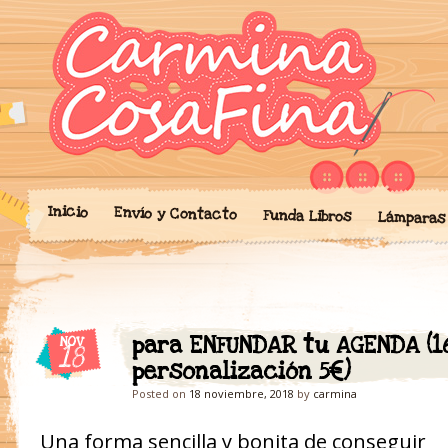
Blog donde expongo mis crea
'Cosicas' de A
portalibros, mochilas, lám
cariño.
Inicio
Envío y Contacto
Funda Libros
Lámparas
para ENFUNDAR tu AGENDA (16
NOV
18
personalización 5€)
Posted on
18 noviembre, 2018
by
carmina
Una forma sencilla y bonita de conseguir