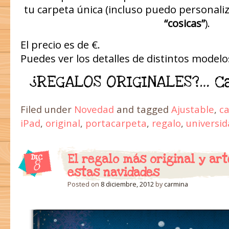
tu carpeta única (incluso puedo personaliz
“cosicas”
).
El precio es de €.
Puedes ver los detalles de distintos modelo
¿REGALOS ORIGINALES?… C
Filed under
Novedad
and tagged
Ajustable
,
c
iPad
,
original
,
portacarpeta
,
regalo
,
universi
El regalo más original y ar
DIC
8
estas navidades
Posted on
8 diciembre, 2012
by
carmina