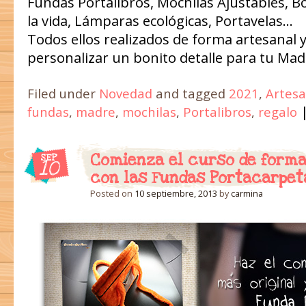
Fundas Portalibros, Mochilas Ajustables, B
la vida, Lámparas ecológicas, Portavelas…
Todos ellos realizados de forma artesanal
personalizar un bonito detalle para tu Mad
Filed under
Novedad
and tagged
2021
,
Artesa
fundas
,
madre
,
mochilas
,
Portalibros
,
regalo
Comienza el curso de forma
SEP
10
con las Fundas Portacarpet
Posted on
10 septiembre, 2013
by
carmina