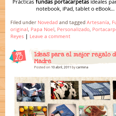
Prácticas
fundas portacarpetas
ideales pa
notebook, iPad, tablet o eBook…
Filed under
Novedad
and tagged
Artesanía
,
F
original
,
Papa Noel
,
Personalizado
,
Portacarp
|
Reyes
Leave a comment
Ideas para el mejor regalo de
ABR
10
Madre
Posted on
10 abril, 2011
by
carmina