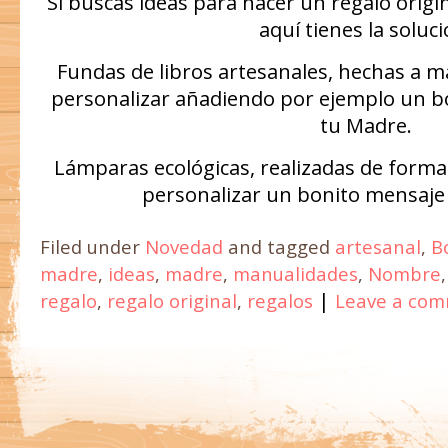
Si buscas ideas para hacer un regalo origina
aquí tienes la soluci
Fundas de libros artesanales, hechas a 
personalizar añadiendo por ejemplo un b
tu Madre.
Lámparas ecológicas, realizadas de form
personalizar un bonito mensaje
Filed under
Novedad
and tagged
artesanal
,
B
madre
,
ideas
,
madre
,
manualidades
,
Nombre
|
regalo
,
regalo original
,
regalos
Leave a co