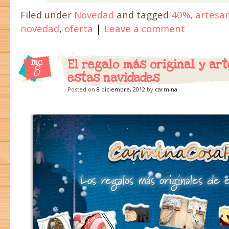
Filed under
Novedad
and tagged
40%
,
artesa
|
novedad
,
oferta
Leave a comment
El regalo más original y ar
DIC
8
estas navidades
Posted on
8 diciembre, 2012
by
carmina