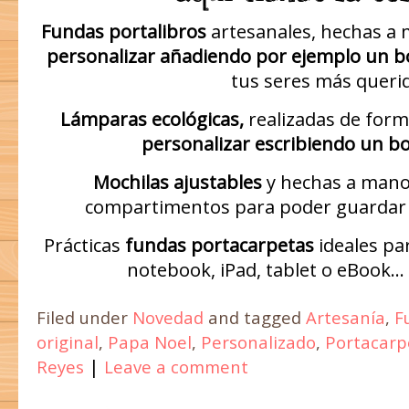
Fundas portalibros
artesanales, hechas a 
personalizar añadiendo por ejemplo un 
tus seres más queri
Lámparas ecológicas,
realizadas de form
personalizar escribiendo un b
Mochilas ajustables
y hechas a mano 
compartimentos para poder guardar 
Prácticas
fundas portacarpetas
ideales pa
notebook, iPad, tablet o eBook…
Filed under
Novedad
and tagged
Artesanía
,
F
original
,
Papa Noel
,
Personalizado
,
Portacarp
|
Reyes
Leave a comment