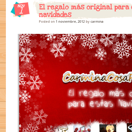
El regalo más original para
NOV
1
navidades
Posted on
1 noviembre, 2012
by
carmina