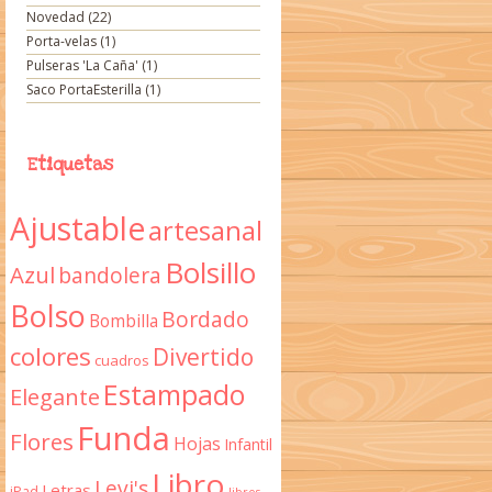
Novedad
(22)
Porta-velas
(1)
Pulseras 'La Caña'
(1)
Saco PortaEsterilla
(1)
Etiquetas
Ajustable
artesanal
Bolsillo
Azul
bandolera
Bolso
Bordado
Bombilla
colores
Divertido
cuadros
Estampado
Elegante
Funda
Flores
Hojas
Infantil
Libro
Levi's
Letras
iPad