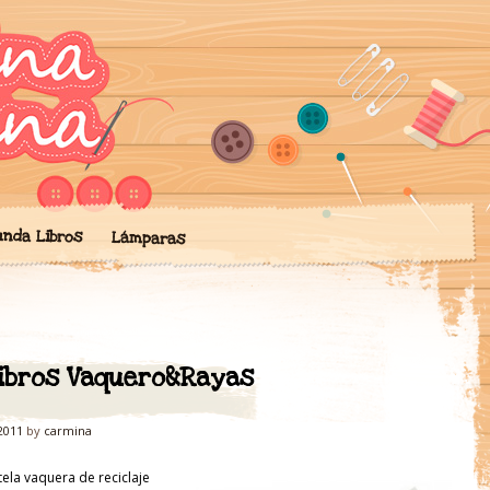
ngo mis creaciones de artesan
' de Artesanía
chilas, lámparas… todo hecho 
unda Libros
Lámparas
libros Vaquero&Rayas
2011
by
carmina
ela vaquera de reciclaje