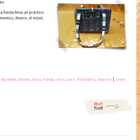
es.
a funda lleva un práctico
mentos, dinero, el móvil,
|
d
Ajustable
,
Bolsillo
,
Bolso
,
Funda
,
Levi's
,
Libro
,
Portalibros
,
Vaquero
Leave
Next
Post