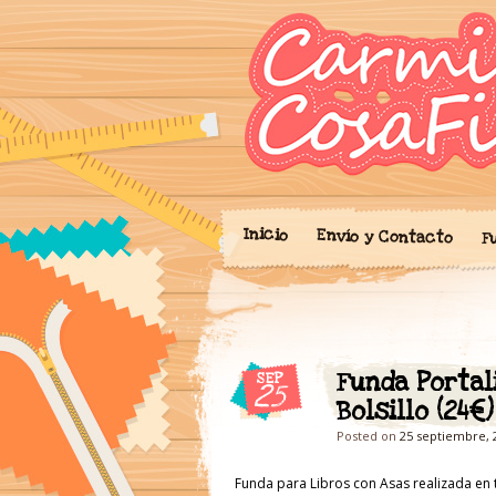
Blog donde expo
'Cosicas
portalibros, mo
cariño.
Inicio
Envío y Contacto
F
Funda Porta
SEP
25
Bolsillo (24€)
Posted on
25 septiembre, 
Funda para Libros con Asas realizada en t