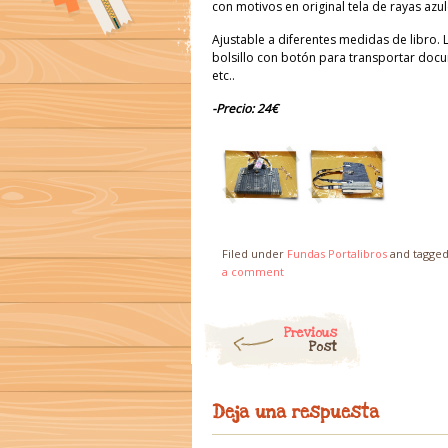
con motivos en original tela de rayas azul
Ajustable a diferentes medidas de libro. L
bolsillo con botón para transportar docu
etc..
-Precio: 24€
Filed under
Fundas Portalibros
and tagge
a comment
Post navigation
Previous
Post
Deja una respuesta