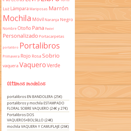
libros
Marrón
Lámpara
Luz
Mariposas
Mochila
Móvil
Negro
Naranja
Pana
Otoño
Nombre
Pastel
Personalizado
Portacarpetas
Portalibros
portalibro
Sobrio
Rojo
Rosa
Primavera
Vaquero
Verde
vaquera
Últimos modelos
portalibros EN BANDOLERA (25€)
portalibros y mochila ESTAMPADO
FLORAL SOBRE VAQUERO (24€ y 27€)
Portalibros DOS
VAQUEROS+BOLSILLO (24€)
mochila VAQUERA Y CAMUFLAJE (26€)