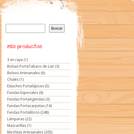
Buscar:
Mis productos
3 en raya
(1)
Bolsas PortaTabaco de Liar
(3)
Bolsos Artesanales
(6)
Chalés
(1)
Estuches Portalápices
(5)
Fundas Especiales
(6)
Fundas PortaAgendas
(3)
Fundas Portacarpetas
(16)
Fundas Portalibros
(248)
Lámparas
(22)
Mascarillas
(1)
Mochilas Artesanales
(205)