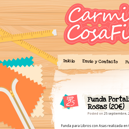
Blog donde expo
'Cosicas
portalibros, mo
cariño.
Inicio
Envío y Contacto
F
Funda Portal
SEP
25
Rosas (20€)
Posted on
25 septiembre, 
Funda para Libros con Asas realizada en t