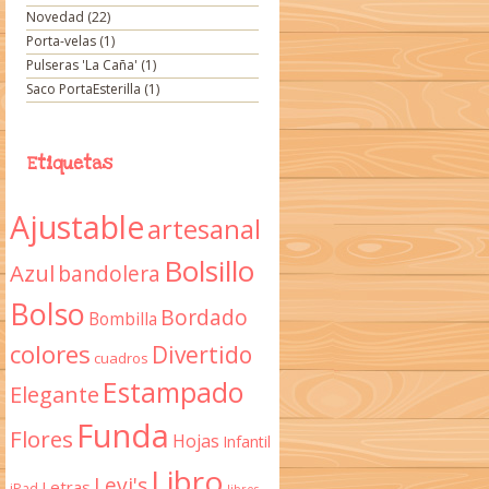
Novedad
(22)
Porta-velas
(1)
Pulseras 'La Caña'
(1)
Saco PortaEsterilla
(1)
Etiquetas
Ajustable
artesanal
Bolsillo
Azul
bandolera
Bolso
Bordado
Bombilla
colores
Divertido
cuadros
Estampado
Elegante
Funda
Flores
Hojas
Infantil
Libro
Levi's
Letras
iPad