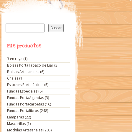
Buscar:
Mis productos
3 en raya
(1)
Bolsas PortaTabaco de Liar
(3)
Bolsos Artesanales
(6)
Chalés
(1)
Estuches Portalápices
(5)
Fundas Especiales
(6)
Fundas PortaAgendas
(3)
Fundas Portacarpetas
(16)
Fundas Portalibros
(248)
Lámparas
(22)
Mascarillas
(1)
Mochilas Artesanales
(205)