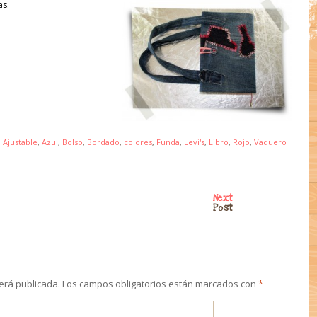
as.
d
Ajustable
,
Azul
,
Bolso
,
Bordado
,
colores
,
Funda
,
Levi's
,
Libro
,
Rojo
,
Vaquero
Next
Post
será publicada.
Los campos obligatorios están marcados con
*