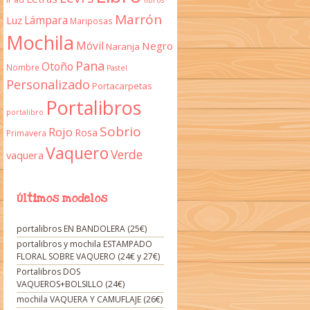
libros
Marrón
Lámpara
Luz
Mariposas
Mochila
Móvil
Negro
Naranja
Pana
Otoño
Nombre
Pastel
Personalizado
Portacarpetas
Portalibros
portalibro
Sobrio
Rojo
Rosa
Primavera
Vaquero
Verde
vaquera
Últimos modelos
portalibros EN BANDOLERA (25€)
portalibros y mochila ESTAMPADO
FLORAL SOBRE VAQUERO (24€ y 27€)
Portalibros DOS
VAQUEROS+BOLSILLO (24€)
mochila VAQUERA Y CAMUFLAJE (26€)