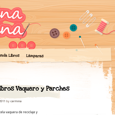
ngo mis creaciones de artesan
' de Artesanía
chilas, lámparas… todo hecho 
unda Libros
Lámparas
ibros Vaquero y Parches
2011
by
carmina
ela vaquera de reciclaje y