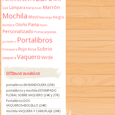
libros
Marrón
Lámpara
Luz
Mariposas
Mochila
Móvil
Negro
Naranja
Pana
Otoño
Nombre
Pastel
Personalizado
Portacarpetas
Portalibros
portalibro
Sobrio
Rojo
Rosa
Primavera
Vaquero
Verde
vaquera
Últimos modelos
portalibros EN BANDOLERA (25€)
portalibros y mochila ESTAMPADO
FLORAL SOBRE VAQUERO (24€ y 27€)
Portalibros DOS
VAQUEROS+BOLSILLO (24€)
mochila VAQUERA Y CAMUFLAJE (26€)