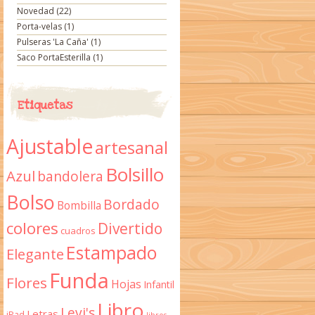
Novedad
(22)
Porta-velas
(1)
Pulseras 'La Caña'
(1)
Saco PortaEsterilla
(1)
Etiquetas
Ajustable
artesanal
Bolsillo
Azul
bandolera
Bolso
Bordado
Bombilla
colores
Divertido
cuadros
Estampado
Elegante
Funda
Flores
Hojas
Infantil
Libro
Levi's
Letras
iPad