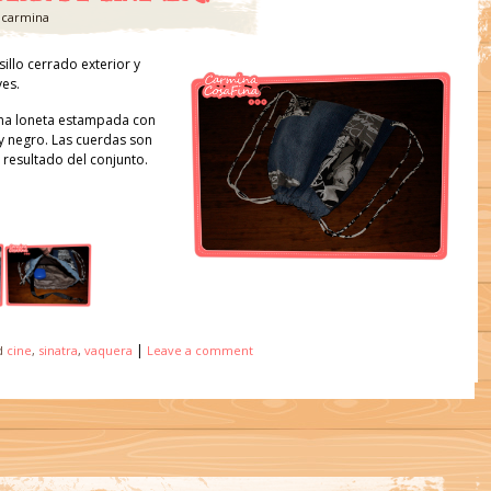
y
carmina
sillo cerrado exterior y
ves.
una loneta estampada con
 y negro. Las cuerdas son
resultado del conjunto.
|
d
cine
,
sinatra
,
vaquera
Leave a comment