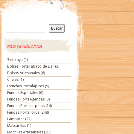
Buscar:
Mis productos
3 en raya
(1)
Bolsas PortaTabaco de Liar
(3)
Bolsos Artesanales
(6)
Chalés
(1)
Estuches Portalápices
(5)
Fundas Especiales
(6)
Fundas PortaAgendas
(3)
Fundas Portacarpetas
(16)
Fundas Portalibros
(248)
Lámparas
(22)
Mascarillas
(1)
Mochilas Artesanales
(205)