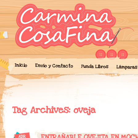
Blog donde expongo mis crea
'Cosicas' de A
portalibros, mochilas, lám
cariño.
Inicio
Envío y Contacto
Funda Libros
Lámparas
Tag Archives:
oveja
ENTRAÑABLE OVEJITA EN MOCH
ABR