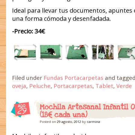
Ideal para llevar tus documentos, apuntes d
una forma cómoda y desenfadada.
-Precio: 34€
Filed under
Fundas Portacarpetas
and tagge
oveja
,
Peluche
,
Portacarpetas
,
Tablet
,
Verde
Mochila Artesanal Infantil 
AGO
29
(18€ cada una)
Posted on
29 agosto, 2012
by
carmina