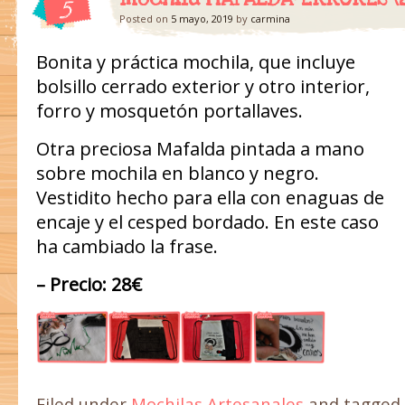
5
Posted on
5 mayo, 2019
by
carmina
Bonita y práctica mochila, que incluye
bolsillo cerrado exterior y otro interior,
forro y mosquetón portallaves.
Otra preciosa Mafalda pintada a mano
sobre mochila en blanco y negro.
Vestidito hecho para ella con enaguas de
encaje y el cesped bordado. En este caso
ha cambiado la frase.
– Precio: 28€
Filed under
Mochilas Artesanales
and tagged