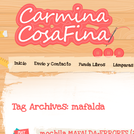
Blog donde expongo mis crea
'Cosicas' de A
portalibros, mochilas, lám
cariño.
Inicio
Envío y Contacto
Funda Libros
Lámparas
Tag Archives:
mafalda
mochila MAFALDA-ERRORES (
MAY