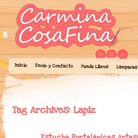
Blog donde expongo mis crea
'Cosicas' de A
portalibros, mochilas, lám
cariño.
Inicio
Envío y Contacto
Funda Libros
Lámparas
Tag Archives:
Lapiz
Estuche Portalápices Artes
SEP