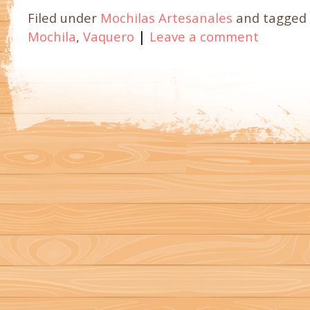
Filed under
Mochilas Artesanales
and tagged
|
Mochila
,
Vaquero
Leave a comment