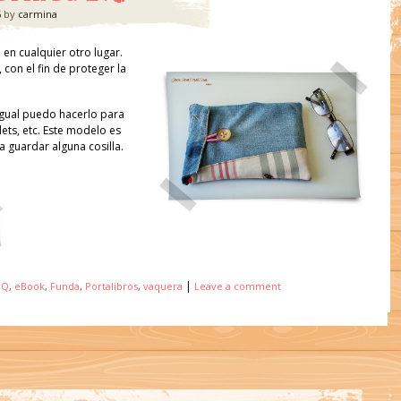
6
by
carmina
 en cualquier otro lugar.
, con el fin de proteger la
igual puedo hacerlo para
ets, etc. Este modelo es
ra guardar alguna cosilla.
|
BQ
,
eBook
,
Funda
,
Portalibros
,
vaquera
Leave a comment