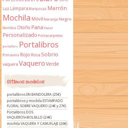
libros
Marrón
Lámpara
Luz
Mariposas
Mochila
Móvil
Negro
Naranja
Pana
Otoño
Nombre
Pastel
Personalizado
Portacarpetas
Portalibros
portalibro
Sobrio
Rojo
Rosa
Primavera
Vaquero
Verde
vaquera
Últimos modelos
portalibros EN BANDOLERA (25€)
portalibros y mochila ESTAMPADO
FLORAL SOBRE VAQUERO (24€ y 27€)
Portalibros DOS
VAQUEROS+BOLSILLO (24€)
mochila VAQUERA Y CAMUFLAJE (26€)