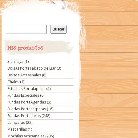
Buscar:
Mis productos
3 en raya
(1)
Bolsas PortaTabaco de Liar
(3)
Bolsos Artesanales
(6)
Chalés
(1)
Estuches Portalápices
(5)
Fundas Especiales
(6)
Fundas PortaAgendas
(3)
Fundas Portacarpetas
(16)
Fundas Portalibros
(248)
Lámparas
(22)
Mascarillas
(1)
Mochilas Artesanales
(205)