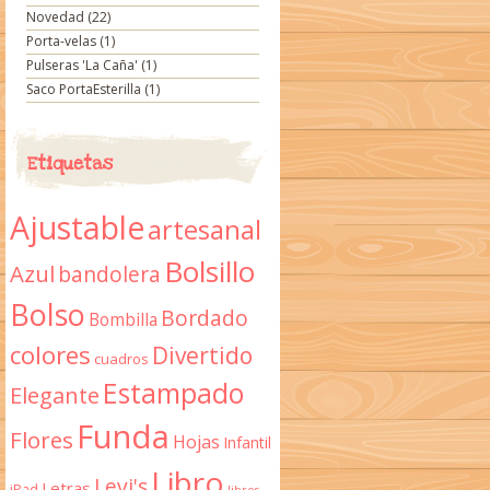
Novedad
(22)
Porta-velas
(1)
Pulseras 'La Caña'
(1)
Saco PortaEsterilla
(1)
Etiquetas
Ajustable
artesanal
Bolsillo
Azul
bandolera
Bolso
Bordado
Bombilla
colores
Divertido
cuadros
Estampado
Elegante
Funda
Flores
Hojas
Infantil
Libro
Levi's
Letras
iPad