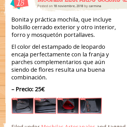
18
Posted on
18 noviembre, 2018
by
carmina
Bonita y práctica mochila, que incluye
bolsillo cerrado exterior y otro interior,
forro y mosquetón portallaves.
El color del estampado de leopardo
encaja perfectamente con la franja y
parches complementarios que aún
siendo de flores resulta una buena
combinación.
– Precio: 25€
Filed under
Mochilas Artesanales
and tagged