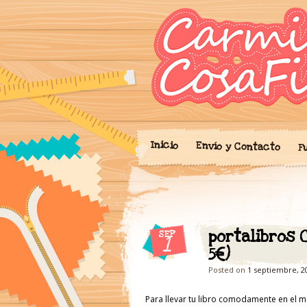
Blog donde expo
'Cosicas
portalibros, mo
cariño.
Inicio
Envío y Contacto
F
portalibros C
SEP
1
5€)
Posted on
1 septiembre, 2
Para llevar tu libro comodamente en el me