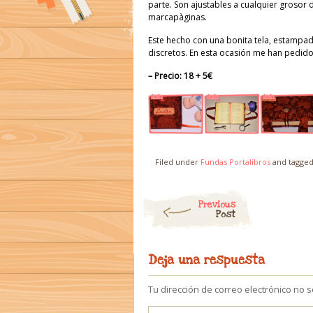
parte. Son ajustables a cualquier grosor d
marcapàginas.
Este hecho con una bonita tela, estampad
discretos. En esta ocasión me han pedid
– Precio: 18 + 5€
Filed under
Fundas Portalibros
and tagge
Post navigation
Previous
Post
Deja una respuesta
Tu dirección de correo electrónico no 