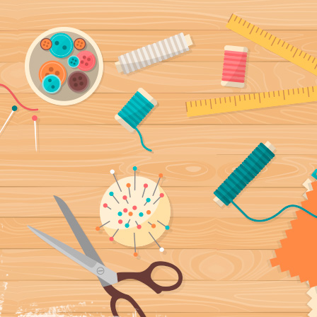
ía, fundas
a mano y con mucho