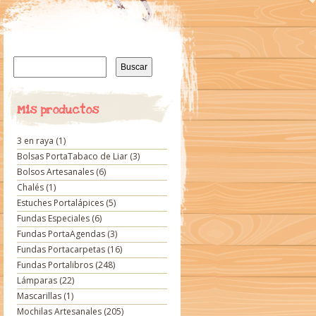
Buscar:
Mis productos
3 en raya
(1)
Bolsas PortaTabaco de Liar
(3)
Bolsos Artesanales
(6)
Chalés
(1)
Estuches Portalápices
(5)
Fundas Especiales
(6)
Fundas PortaAgendas
(3)
Fundas Portacarpetas
(16)
Fundas Portalibros
(248)
Lámparas
(22)
Mascarillas
(1)
Mochilas Artesanales
(205)