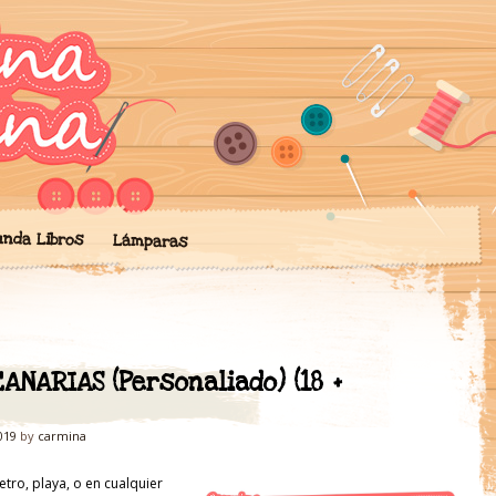
ngo mis creaciones de artesan
' de Artesanía
chilas, lámparas… todo hecho 
unda Libros
Lámparas
ANARIAS (Personaliado) (18 +
019
by
carmina
tro, playa, o en cualquier