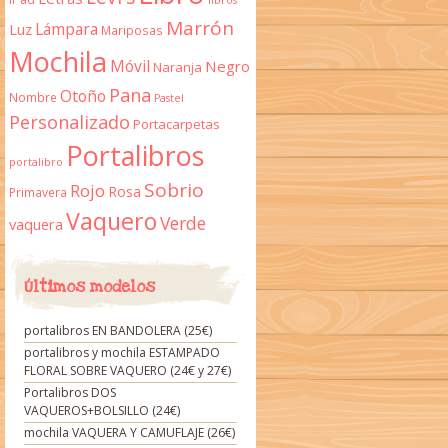
libros
Marrón
Lámpara
Luz
Mariposas
Mochila
Móvil
Negro
Naranja
Pana
Otoño
Nombre
Pastel
Personalizado
Portacarpetas
Portalibros
portalibro
Sobrio
Rojo
Rosa
Primavera
Vaquero
Verde
vaquera
Últimos modelos
portalibros EN BANDOLERA (25€)
portalibros y mochila ESTAMPADO
FLORAL SOBRE VAQUERO (24€ y 27€)
Portalibros DOS
VAQUEROS+BOLSILLO (24€)
mochila VAQUERA Y CAMUFLAJE (26€)