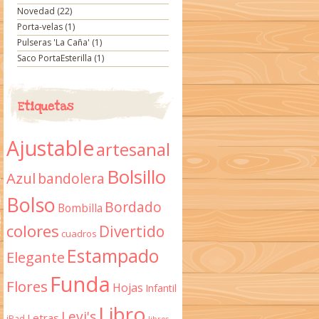
Novedad
(22)
Porta-velas
(1)
Pulseras 'La Caña'
(1)
Saco PortaEsterilla
(1)
Etiquetas
Ajustable
artesanal
Bolsillo
Azul
bandolera
Bolso
Bordado
Bombilla
colores
Divertido
cuadros
Estampado
Elegante
Funda
Flores
Hojas
Infantil
Libro
Levi's
Letras
iPad