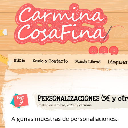
Blog donde expongo mis crea
'Cosicas' de A
portalibros, mochilas, lám
cariño.
Inicio
Envío y Contacto
Funda Libros
Lámparas
PERSONALIZACIONES (5€ y ot
MAY
9
Posted on
9 mayo, 2020
by
carmina
Algunas muestras de personaliaciones.