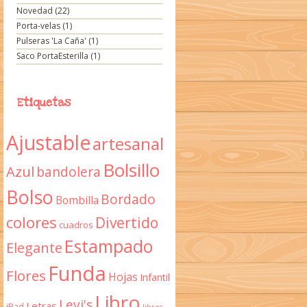
Novedad
(22)
Porta-velas
(1)
Pulseras 'La Caña'
(1)
Saco PortaEsterilla
(1)
Etiquetas
Ajustable
artesanal
Bolsillo
Azul
bandolera
Bolso
Bordado
Bombilla
colores
Divertido
cuadros
Estampado
Elegante
Funda
Flores
Hojas
Infantil
Libro
Levi's
Letras
iPad