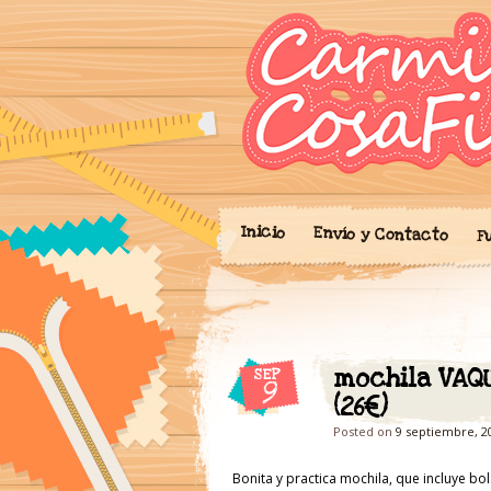
Blog donde expo
'Cosicas
portalibros, mo
cariño.
Inicio
Envío y Contacto
F
mochila VAQ
SEP
9
(26€)
Posted on
9 septiembre, 2
Bonita y practica mochila, que incluye bol