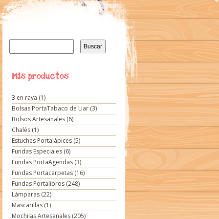
Buscar:
Mis productos
3 en raya
(1)
Bolsas PortaTabaco de Liar
(3)
Bolsos Artesanales
(6)
Chalés
(1)
Estuches Portalápices
(5)
Fundas Especiales
(6)
Fundas PortaAgendas
(3)
Fundas Portacarpetas
(16)
Fundas Portalibros
(248)
Lámparas
(22)
Mascarillas
(1)
Mochilas Artesanales
(205)