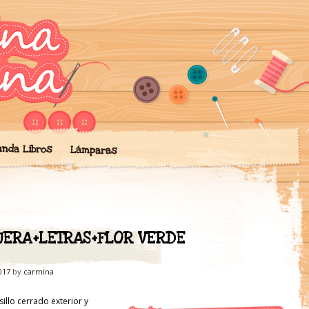
ngo mis creaciones de artesan
' de Artesanía
chilas, lámparas… todo hecho 
unda Libros
Lámparas
UERA+LETRAS+FLOR VERDE
017
by
carmina
sillo cerrado exterior y