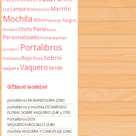
libros
Marrón
Lámpara
Luz
Mariposas
Mochila
Móvil
Negro
Naranja
Pana
Otoño
Nombre
Pastel
Personalizado
Portacarpetas
Portalibros
portalibro
Sobrio
Rojo
Rosa
Primavera
Vaquero
Verde
vaquera
Últimos modelos
portalibros EN BANDOLERA (25€)
portalibros y mochila ESTAMPADO
FLORAL SOBRE VAQUERO (24€ y 27€)
Portalibros DOS
VAQUEROS+BOLSILLO (24€)
mochila VAQUERA Y CAMUFLAJE (26€)