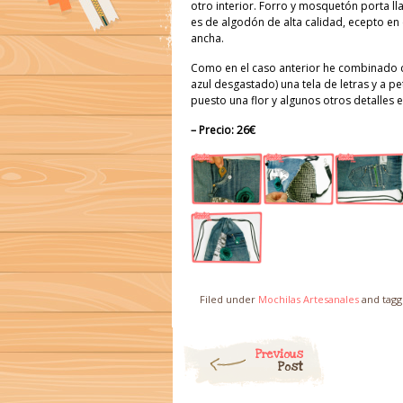
otro interior. Forro y mosquetón porta ll
es de algodón de alta calidad, ecepto en 
ancha.
Como en el caso anterior he combinado 
azul desgastado) una tela de letras y a pet
puesto una flor y algunos otros detalles 
– Precio: 26€
Filed under
Mochilas Artesanales
and tag
Post navigation
Previous
Post