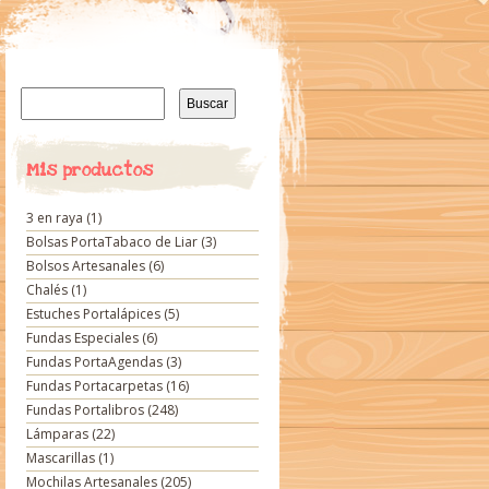
Buscar:
Mis productos
3 en raya
(1)
Bolsas PortaTabaco de Liar
(3)
Bolsos Artesanales
(6)
Chalés
(1)
Estuches Portalápices
(5)
Fundas Especiales
(6)
Fundas PortaAgendas
(3)
Fundas Portacarpetas
(16)
Fundas Portalibros
(248)
Lámparas
(22)
Mascarillas
(1)
Mochilas Artesanales
(205)