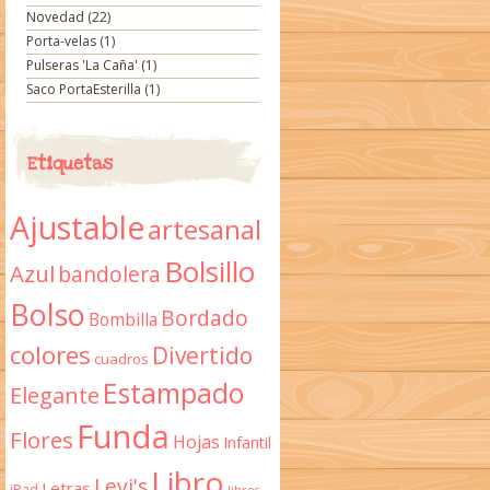
Novedad
(22)
Porta-velas
(1)
Pulseras 'La Caña'
(1)
Saco PortaEsterilla
(1)
Etiquetas
Ajustable
artesanal
Bolsillo
Azul
bandolera
Bolso
Bordado
Bombilla
colores
Divertido
cuadros
Estampado
Elegante
Funda
Flores
Hojas
Infantil
Libro
Levi's
Letras
iPad