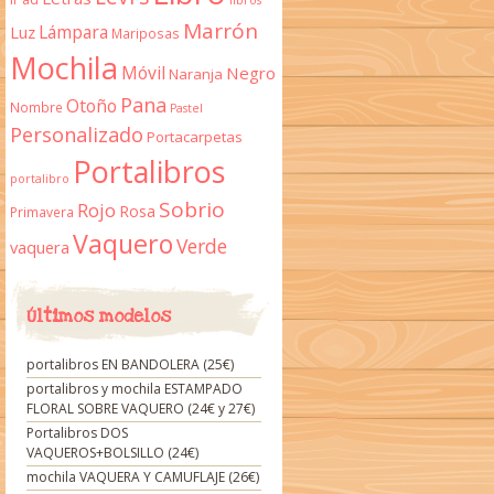
libros
Marrón
Lámpara
Luz
Mariposas
Mochila
Móvil
Negro
Naranja
Pana
Otoño
Nombre
Pastel
Personalizado
Portacarpetas
Portalibros
portalibro
Sobrio
Rojo
Rosa
Primavera
Vaquero
Verde
vaquera
Últimos modelos
portalibros EN BANDOLERA (25€)
portalibros y mochila ESTAMPADO
FLORAL SOBRE VAQUERO (24€ y 27€)
Portalibros DOS
VAQUEROS+BOLSILLO (24€)
mochila VAQUERA Y CAMUFLAJE (26€)