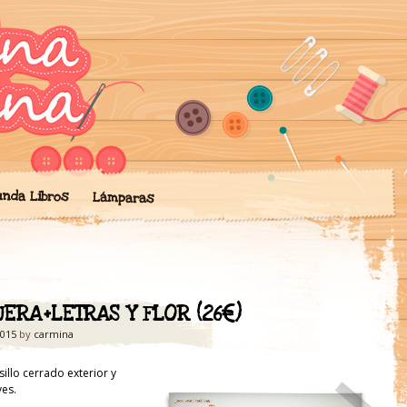
ngo mis creaciones de artesan
' de Artesanía
chilas, lámparas… todo hecho 
unda Libros
Lámparas
ERA+LETRAS Y FLOR (26€)
2015
by
carmina
sillo cerrado exterior y
ves.