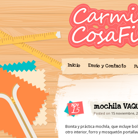
Blog donde expo
'Cosicas
portalibros, mo
cariño.
Inicio
Envío y Contacto
F
mochila VAQU
NOV
15
Posted on
15 noviembre, 
Bonita y práctica mochila, que incluye bol
otro interior, forro y mosquetón portalla