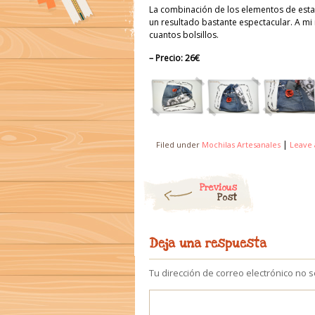
La combinación de los elementos de est
un resultado bastante espectacular. A mi
cuantos bolsillos.
– Precio: 26€
|
Filed under
Mochilas Artesanales
Leave
Post navigation
Previous
Post
Deja una respuesta
Tu dirección de correo electrónico no 