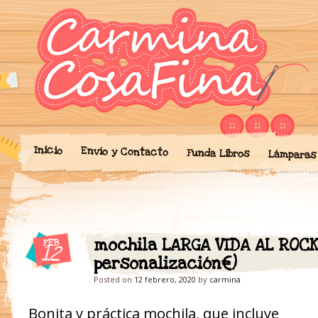
Blog donde expongo mis crea
'Cosicas' de A
portalibros, mochilas, lám
cariño.
Inicio
Envío y Contacto
Funda Libros
Lámparas
mochila LARGA VIDA AL ROCK 
FEB
12
personalización€)
Posted on
12 febrero, 2020
by
carmina
Bonita y práctica mochila, que incluye