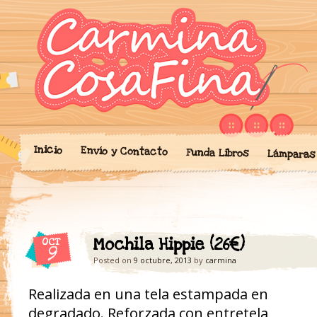
Blog donde expongo mis crea
'Cosicas' de A
portalibros, mochilas, lám
cariño.
Inicio
Envío y Contacto
Funda Libros
Lámparas
Mochila Hippie (26€)
OCT
9
Posted on
9 octubre, 2013
by
carmina
Realizada en una tela estampada en
degradado. Reforzada con entretela