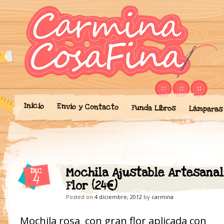
Blog donde expongo mis crea
'Cosicas' de A
portalibros, mochilas, lám
cariño.
Inicio
Envío y Contacto
Funda Libros
Lámparas
Mochila Ajustable Artesana
DIC
4
Flor (24€)
Posted on
4 diciembre, 2012
by
carmina
Mochila rosa con gran flor aplicada con