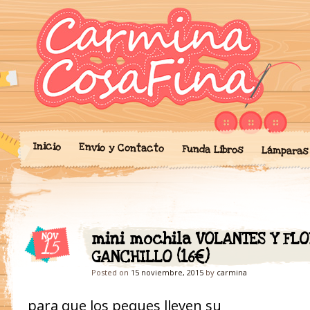
Blog donde expongo mis crea
'Cosicas' de A
portalibros, mochilas, lám
cariño.
Inicio
Envío y Contacto
Funda Libros
Lámparas
mini mochila VOLANTES Y FL
NOV
15
GANCHILLO (16€)
Posted on
15 noviembre, 2015
by
carmina
para que los peques lleven su