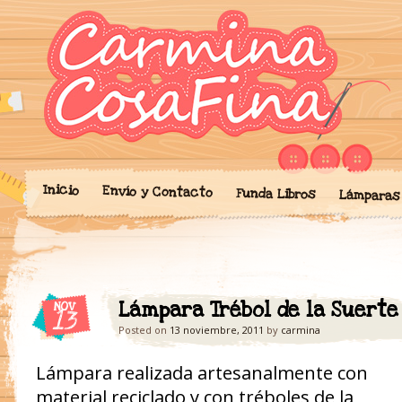
Blog donde expongo mis crea
'Cosicas' de A
portalibros, mochilas, lám
cariño.
Inicio
Envío y Contacto
Funda Libros
Lámparas
Lámpara Trébol de la Suerte 
NOV
13
Posted on
13 noviembre, 2011
by
carmina
Lámpara realizada artesanalmente con
material reciclado y con tréboles de la