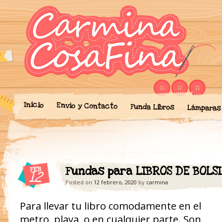
Blog donde expongo mis crea
'Cosicas' de A
portalibros, mochilas, lám
cariño.
Inicio
Envío y Contacto
Funda Libros
Lámparas
Fundas para LIBROS DE BOLSI
FEB
12
Posted on
12 febrero, 2020
by
carmina
Para llevar tu libro comodamente en el
metro, playa, o en cualquier parte. Son