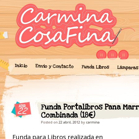
Blog donde expongo mis crea
'Cosicas' de A
portalibros, mochilas, lám
cariño.
Inicio
Envío y Contacto
Funda Libros
Lámparas
Funda Portalibros Pana Mar
ABR
22
Combinada (18€)
Posted on
22 abril, 2012
by
carmina
Funda para Libros realizada en