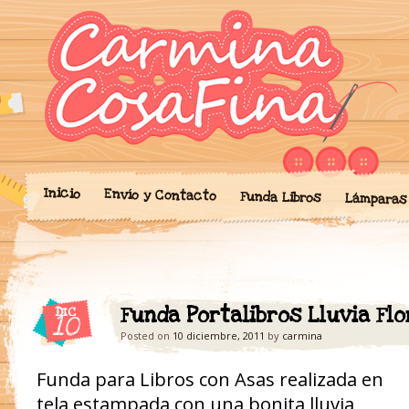
Blog donde expongo mis crea
'Cosicas' de A
portalibros, mochilas, lám
cariño.
Inicio
Envío y Contacto
Funda Libros
Lámparas
Funda Portalibros Lluvia Flor
DIC
10
Posted on
10 diciembre, 2011
by
carmina
Funda para Libros con Asas realizada en
tela estampada con una bonita lluvia