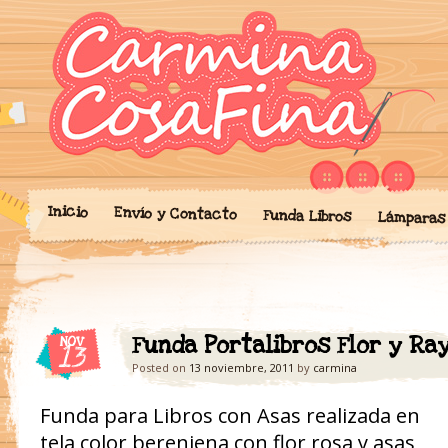
Blog donde expongo mis crea
'Cosicas' de A
portalibros, mochilas, lám
cariño.
Inicio
Envío y Contacto
Funda Libros
Lámparas
Funda Portalibros Flor y Ray
NOV
13
Posted on
13 noviembre, 2011
by
carmina
Funda para Libros con Asas realizada en
tela color berenjena con flor rosa y asas