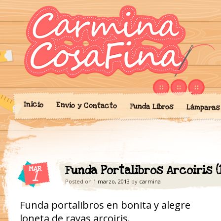
Blog donde expongo mis crea
'Cosicas' de A
portalibros, mochilas, lám
cariño.
Inicio
Envío y Contacto
Funda Libros
Lámparas
Funda Portalibros Arcoiris (
MAR
1
Posted on
1 marzo, 2013
by
carmina
Funda portalibros en bonita y alegre
loneta de rayas arcoiris.