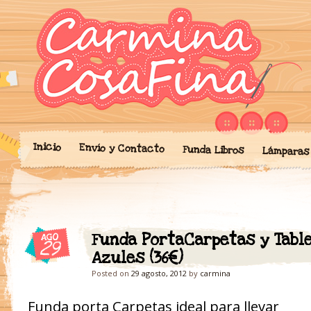
Blog donde expongo mis crea
'Cosicas' de A
portalibros, mochilas, lám
cariño.
Inicio
Envío y Contacto
Funda Libros
Lámparas
Funda PortaCarpetas y Tabl
AGO
29
Azules (36€)
Posted on
29 agosto, 2012
by
carmina
Funda porta Carpetas ideal para llevar